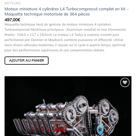
MOTEURS
Moteur miniature 4 cylindres L4 Turbocompressé complet en kit –
Maquette technique motorisée de 364 pièces
497,00
€
Maquette technique haut de gamme de moteur miniature 4 cylindres
Turbocompressé Matériaux principaux : Aluminium anodisé et inox Dimensions
finales : 158,5 x 117 x 182mm Le moteur L4 Turbo à essence, inventé puis
perfectionné par Daimler et Maybach, combine puissance et efficacité. Utilisé
dans divers véhicules modernes, il repose sur le cycle à quatre temps, optimisé
pour des performances supérieures et une consommation réduite.
AJOUTER AU PANIER
Ajouter
à la
wishlist