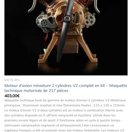
MOTEURS
Moteur d’avion miniature 2 cylindres V2 complet en kit – Maquette
technique motorisée de 217 pièces
403,00
€
Maquette technique haut de gamme de moteur d'avion 2 cylindres V2 Matériaux
principaux : Aluminium anodisé et inox Dimensions finales : 215 x 135 x 210mm
Le moteur d’avion V2 à deux cylindres est un moteur à combustion interne avec
des cylindres disposés en V, offrant compacité et équilibre. Utilisé dans les
premiers avions légers et de sport, il fonctionne selon un cycle à quatre temps :
admission, compression, explosion et échappement. Léon Levavasseur, un
ingénieur français, a été un pionnier avec son moteur Antoinette. Les moteurs V2