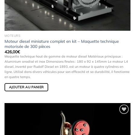
MOTEURS
Moteur diesel miniature complet en kit – Maquette technique
motorisée de 300 pièces
426,00
€
Maquette technique haut de gamme de moteur diesel Matériaux principaux :
Aluminium anodisé et inox Dimensions finales : 180 x 92 x 145mm Le moteur L4
diesel, inventé par Rudolf Diesel en 1893, est un moteur à quatre cylindres en
ligne. Utilisé dans divers véhicules pour son efficacité et sa durabilité, il fonctionne
en quatre temps.
AJOUTER AU PANIER
Ajouter
à la