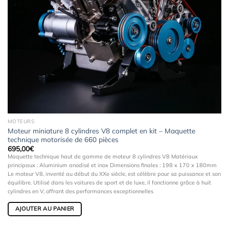
MOTEURS
Moteur miniature 8 cylindres V8 complet en kit – Maquette
technique motorisée de 660 pièces
695,00
€
Maquette technique haut de gamme de moteur 8 cylindres V8 Matériaux
principaux : Aluminium anodisé et inox Dimensions finales : 198 x 170 x 180mm
Le moteur V8, inventé au début du XXe siècle, est célèbre pour sa puissance et son
équilibre. Utilisé dans les voitures de sport et de luxe, il fonctionne grâce à huit
cylindres en V, offrant des performances exceptionnelles
AJOUTER AU PANIER