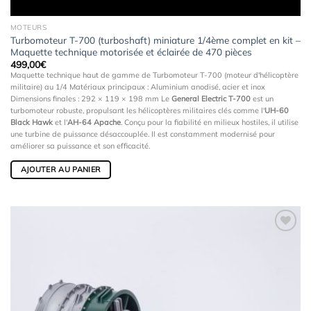
MOTEURS
Turbomoteur T-700 (turboshaft) miniature 1/4ème complet en kit –
Maquette technique motorisée et éclairée de 470 pièces
499,00
€
Maquette technique haut de gamme de Turbomoteur T-700 (moteur d'hélicoptère
militaire) au 1/4 Matériaux principaux : Aluminium anodisé, acier et inox
Dimensions finales :
292 × 119 × 198 mm
Le
General Electric T-700
est un
turbomoteur robuste, propulsant les hélicoptères militaires clés comme l'
UH-60
Black Hawk
et l'
AH-64 Apache
. Conçu pour la fiabilité en milieux hostiles, il utilise
une turbine de puissance désaccouplée. Il est constamment modernisé pour
améliorer sa puissance et son efficacité.
AJOUTER AU PANIER
Ajouter
à la
wishlist