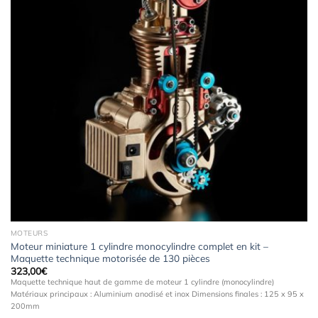
wishlist
MOTEURS
Moteur miniature 1 cylindre monocylindre complet en kit –
Maquette technique motorisée de 130 pièces
323,00
€
Maquette technique haut de gamme de moteur 1 cylindre (monocylindre)
Matériaux principaux : Aluminium anodisé et inox Dimensions finales : 125 x 95 x
200mm