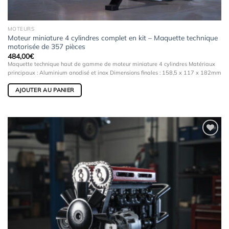
MOTEURS
Moteur miniature 4 cylindres complet en kit – Maquette technique
motorisée de 357 pièces
484,00
€
Maquette technique haut de gamme de moteur miniature 4 cylindres Matériaux
principaux : Aluminium anodisé et inox Dimensions finales : 158,5 x 117 x 182mm
AJOUTER AU PANIER
Ajouter
à la
wishlist