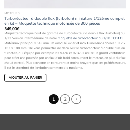
MOTEURS
Turboréacteur à double flux (turbofan) miniature 1/12ème complet
en kit – Maquette technique motorisée de 300 pièces
349,00
€
Maquette technique haut de gamme de Turboréacteur à double flux (turbofan) au
1/12 Version intermédiaire de notre
maquette de turboréacteur au 1/10 TCD119
Matériaux principaux : Aluminium anodisé, acier et inox Dimensions finales :
312 x
167 x 188 mm
Elle vous permettra de découvrir le turboréacteur à double flux, ou
turbofan, qui équipe par exemple les A320 et B737. Il utilise un grand ventilateur
pour créer une poussée par un flux d'air froid contournant le moteur, en plus du flux
chaud central. Plus économe en carburant et moins bruyant que ses prédécesseurs,
il est le standard de l'aviation commerciale moderne.
AJOUTER AU PANIER
1
2