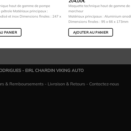
204,00
€
hnique haut de gamme de pompe
Maquette technique haut de gamme de 
e pétrole Matériaux principaux :
marcheur
isé et inox Dimensions finales : 247 x
Matériaux principaux : Aluminium anodi
Dimensions finales : 95 x 66 x 173mm
AU PANIER
AJOUTER AU PANIER
RODRIGUES - EIRL CHARDIN VIKING AUTO
urs & Remboursements
-
Livraison & Retours
-
Contactez-nous