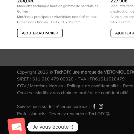
204,00
€
227,00
€
orgue
Maquette technique haut de gamme de pendule de
Maquette tec
Galilée
d'extraction d
ox
Matériaux principaux : Aluminium anodisé et inox
Aluminium anod
Dimensions finales : 128 x 51 x 190mm
94 x 227mm
AJOUTER AU PANIER
AJOUTER 
Copyright 2026 ©
TechDIY, une marque de VERONIQUE 
SIRET : 511 610 479 00020 - TVA : FR61511610479
CGV / Mentions légales
-
Politique de confidentialité
-
Reto
Cookies : Modifiez vos choix en matière de confidentialité
Suivez-nous sur les réseaux sociaux :
Professionnels : Devenez revendeur TechDIY 🤝
Je vous écoute :)