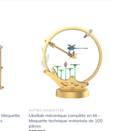
Ajouter
Ajouter
à la
à la
wishlist
wishlist
AUTRES MAQUETTES
– Maquette
Libellule mécanique complète en kit –
es
Maquette technique motorisée de 100
pièces