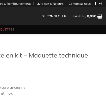
urs & Remboursements
Livraison & Retours
Contactez-nous
SE CONNECTER
PANIER /
0,00
€
AQUETTES
e en kit – Maquette technique
iture ancienne
 et inox