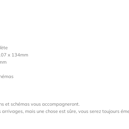
lète
107 x 134mm
0mm
chémas
sins et schémas vous accompagneront.
s arrivages, mais une chose est sûre, vous serez toujours ém