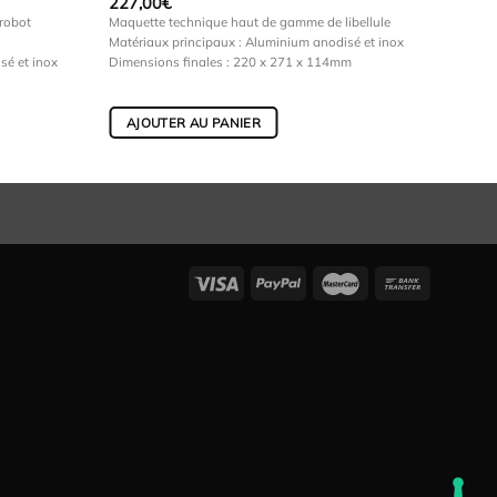
227,00
€
robot
Maquette technique haut de gamme de libellule
Matériaux principaux : Aluminium anodisé et inox
sé et inox
Dimensions finales : 220 x 271 x 114mm
AJOUTER AU PANIER