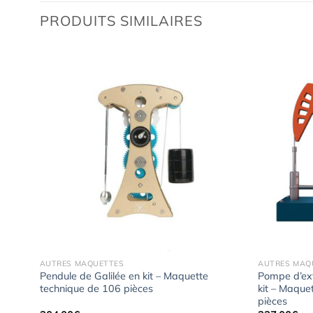
PRODUITS SIMILAIRES
uter
Ajouter
 la
à la
hlist
wishlist
AUTRES MAQUETTES
AUTRES MAQ
uette
Pendule de Galilée en kit – Maquette
Pompe d’ext
technique de 106 pièces
kit – Maque
pièces