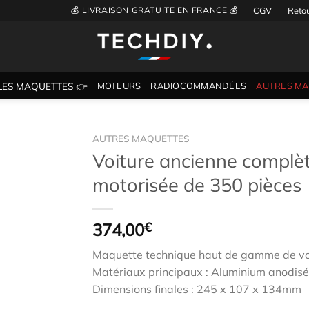
💰 LIVRAISON GRATUITE EN FRANCE 💰
CGV
Reto
LES MAQUETTES 👉
MOTEURS
RADIOCOMMANDÉES
AUTRES M
AUTRES MAQUETTES
Voiture ancienne complèt
motorisée de 350 pièces
Ajouter
à la
wishlist
374,00
€
Maquette technique haut de gamme de vo
Matériaux principaux : Aluminium anodisé
Dimensions finales : 245 x 107 x 134mm