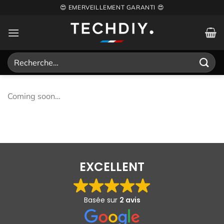
Passer
😍 EMERVEILLEMENT GARANTI 😍
au
contenu
Recherche
pour :
Coming soon…
EXCELLENT
Basée sur
2 avis